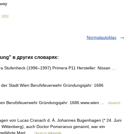
анку
.
2011
.
Normalautoklav
tung" в других словарях:
a Stufenheck (1996–1997) Primera P11 Hersteller: Nissan …
er Stadt Wien Berufsfeuerwehr Gründungsjahr: 1686
en Berufsfeuerwehr Gründungsjahr: 1686 www.wien …
Deutsch
en von Lucas Cranach d. Ä. Johannes Bugenhagen (* 24. Juni
in Wittenberg), auch Doctor Pomeranus genannt, war ein
ggefährte Mart …
Deutsch Wikipedia