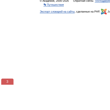
© Академик, 2000-2026
Обратная связь:
Техподдерж
👣 Путешествия
Экспорт словарей на сайты
, сделанные на PHP,
Jo
3