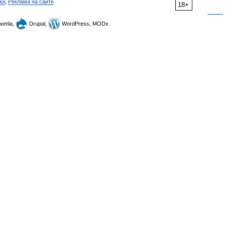
ка
,
Реклама на сайте
18+
omla,
Drupal,
WordPress, MODx.