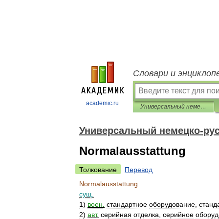
Словари и энциклоп
academic.ru
Универсальный немецко-русский словарь
Универсальный немецко-рус
Normalausstattung
Толкование
Перевод
Normalausstattung
сущ
.
1
)
воен
.
стандартное
оборудование
,
станд
2
)
авт
.
серийная
отделка
,
серийное
оборуд