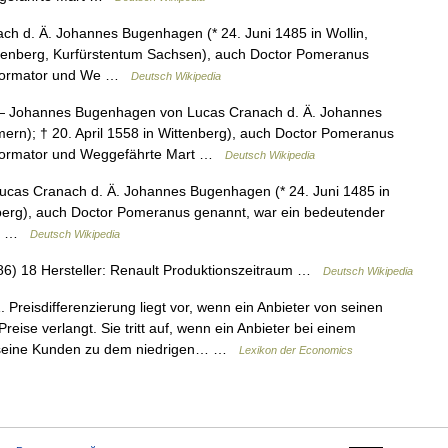
h d. Ä. Johannes Bugenhagen (* 24. Juni 1485 in Wollin,
ttenberg, Kurfürstentum Sachsen), auch Doctor Pomeranus
Reformator und We …
Deutsch Wikipedia
 Johannes Bugenhagen von Lucas Cranach d. Ä. Johannes
ern); † 20. April 1558 in Wittenberg), auch Doctor Pomeranus
eformator und Weggefährte Mart …
Deutsch Wikipedia
as Cranach d. Ä. Johannes Bugenhagen (* 24. Juni 1485 in
nberg), auch Doctor Pomeranus genannt, war ein bedeutender
art …
Deutsch Wikipedia
6) 18 Hersteller: Renault Produktionszeitraum …
Deutsch Wikipedia
 Preisdifferenzierung liegt vor, wenn ein Anbieter von seinen
reise verlangt. Sie tritt auf, wenn ein Anbieter bei einem
le seine Kunden zu dem niedrigen… …
Lexikon der Economics