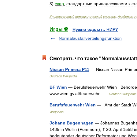
3
)
свар
.
стандартные
принадлежности
к
ст
Универсальный
немецко
-
русский
словарь
.
Академик
.
ру
Игры ⚽
Нужно сделать НИР?
Normalausfallverteilungsfunktion
Смотреть что такое "Normalausstat
Nissan Primera P11
— Nissan Nissan Primer
Deutsch Wikipedia
BF Wien
— Berufsfeuerwehr Wien Behörde d
www.wien.gv.at/feuerwehr …
Deutsch Wikipedia
Berufsfeuerwehr Wien
— Amt der Stadt Wi
Wikipedia
Johann Bugenhagen
— Johannes Bugenhag
1485 in Wollin (Pommern); † 20. April 1558 
bedeutender deutscher Reformator und We