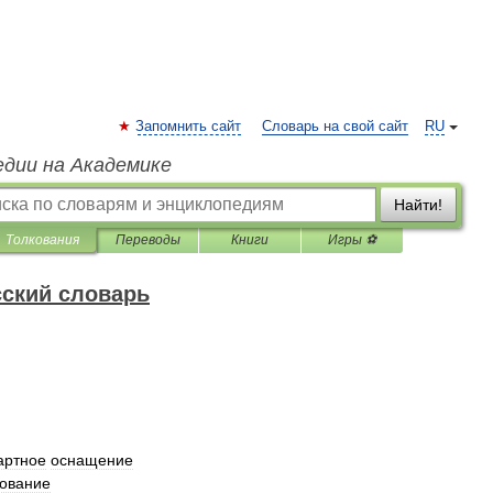
Запомнить сайт
Словарь на свой сайт
RU
едии на Академике
Найти!
Толкования
Переводы
Книги
Игры ⚽
ский словарь
артное
оснащение
ование